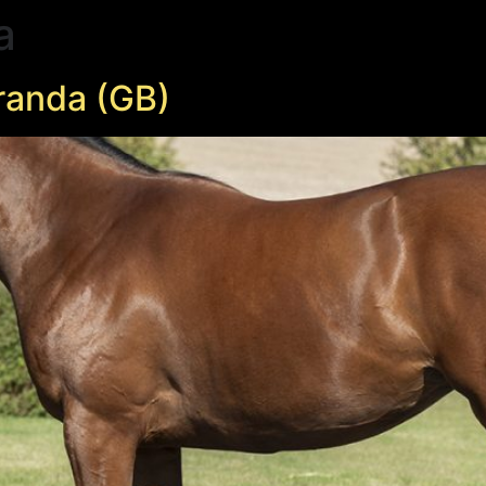
a
randa (GB)