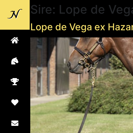
Sire:
Lope de Veg
Back to
Newsells
Lope de Vega ex Haza